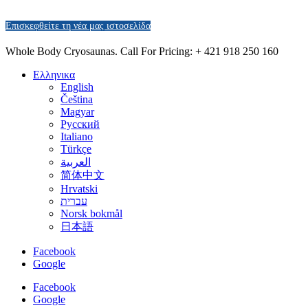
Επισκεφθείτε τη νέα μας ιστοσελίδα
Whole Body Cryosaunas. Call For Pricing:
+ 421 918 250 160
Ελληνικα
English
Čeština
Magyar
Русский
Italiano
Türkçe
العربية
简体中文
Hrvatski
עברית
Norsk bokmål
日本語
Facebook
Google
Facebook
Google