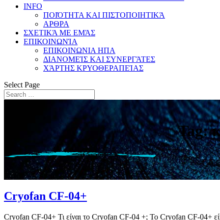
INFO
ΠΟΙΌΤΗΤΑ ΚΑΙ ΠΙΣΤΟΠΟΙΗΤΙΚΆ
ΑΡΘΡΑ
ΣΧΕΤΙΚΆ ΜΕ ΕΜΆΣ
ΕΠΙΚΟΙΝΩΝΊΑ
ΕΠΙΚΟΙΝΩΝΙΑ ΗΠΑ
ΔΙΑΝΟΜΕΊΣ ΚΑΙ ΣΥΝΕΡΓΆΤΕΣ
ΧΆΡΤΗΣ ΚΡΥΟΘΕΡΑΠΕΊΑΣ
Select Page
Tag: 
Cryofan CF-04+
Cryofan CF-04+ Τι είναι το Cryofan CF-04 +; Το Cryofan СF-04+ εί