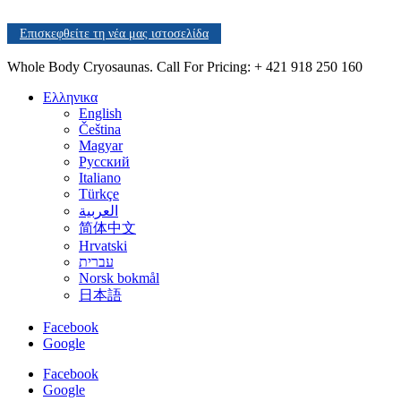
Επισκεφθείτε τη νέα μας ιστοσελίδα
Whole Body Cryosaunas. Call For Pricing:
+ 421 918 250 160
Ελληνικα
English
Čeština
Magyar
Русский
Italiano
Türkçe
العربية
简体中文
Hrvatski
עברית
Norsk bokmål
日本語
Facebook
Google
Facebook
Google