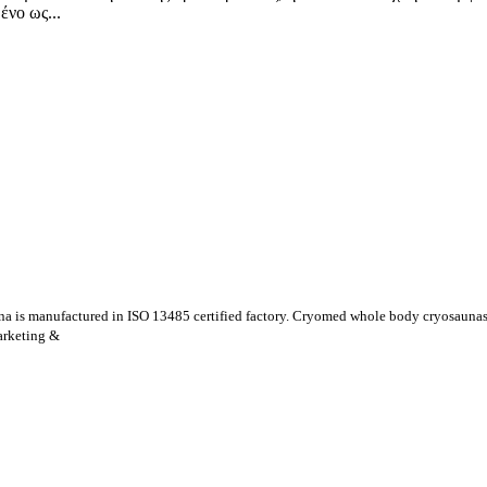
ένο ως...
is manufactured in ISO 13485 certified factory. Cryomed whole body cryosaunas and
marketing &