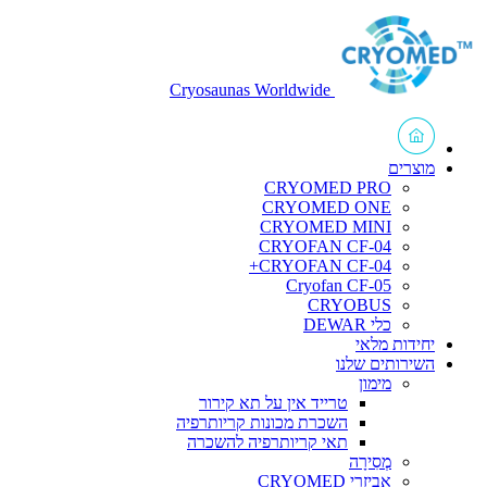
Cryosaunas Worldwide
מוצרים
CRYOMED PRO
CRYOMED ONE
CRYOMED MINI
CRYOFAN CF-04
CRYOFAN CF-04+
Cryofan CF-05
CRYOBUS
כלי DEWAR
יחידות מלאי
השירותים שלנו
מימון
טרייד אין על תא קירור
השכרת מכונות קריותרפיה
תאי קריותרפיה להשכרה
מְסִירָה
אביזרי CRYOMED