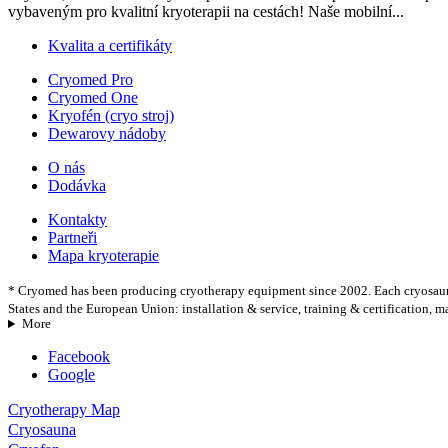
vybaveným pro kvalitní kryoterapii na cestách! Naše mobilní...
Kvalita a certifikáty
Cryomed Pro
Cryomed One
Kryofén (cryo stroj)
Dewarovy nádoby
O nás
Dodávka
Kontakty
Partneři
Mapa kryoterapie
* Cryomed has been producing cryotherapy equipment since 2002. Each cryosauna 
States and the European Union: installation & service, training & certification, 
More
Facebook
Google
Cryotherapy Map
Cryosauna