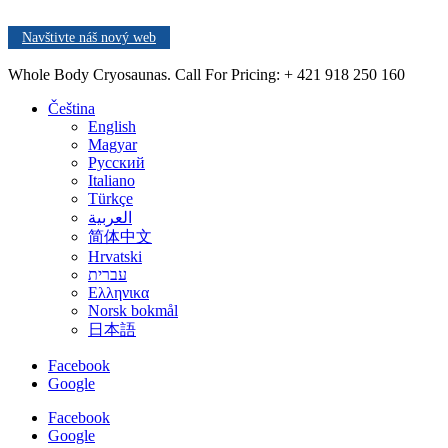
Navštivte náš nový web
Whole Body Cryosaunas. Call For Pricing:
+ 421 918 250 160
Čeština
English
Magyar
Русский
Italiano
Türkçe
العربية
简体中文
Hrvatski
עברית
Ελληνικα
Norsk bokmål
日本語
Facebook
Google
Facebook
Google