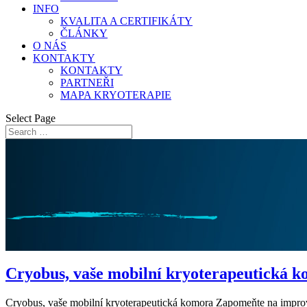
INFO
KVALITA A CERTIFIKÁTY
ČLÁNKY
O NÁS
KONTAKTY
KONTAKTY
PARTNEŘI
MAPA KRYOTERAPIE
Select Page
Cryobus, vaše mobilní kryoterapeutická 
Cryobus, vaše mobilní kryoterapeutická komora Zapomeňte na improv