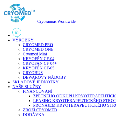
Cryosaunas Worldwide
VÝROBKY
CRYOMED PRO
CRYOMED ONE
Cryomed Mini
KRYOFÉN CF-04
CRYOFAN CF-04+
KRYOFÉN CF-05
CRYOBUS
DEWAROVY NÁDOBY
SKLADOVÉ JEDNOTKY
NAŠE SLUŽBY
FINANCOVÁNÍ
ZPĚTNÉHO ODKUPU KRYOTERAPEUTICK
LEASING KRYOTERAPEUTICKÉHO STROJ
PRONÁJEM KRYOTERAPEUTICKÉHO STR
ZBOŽÍ CRYOMED
DODÁVKA