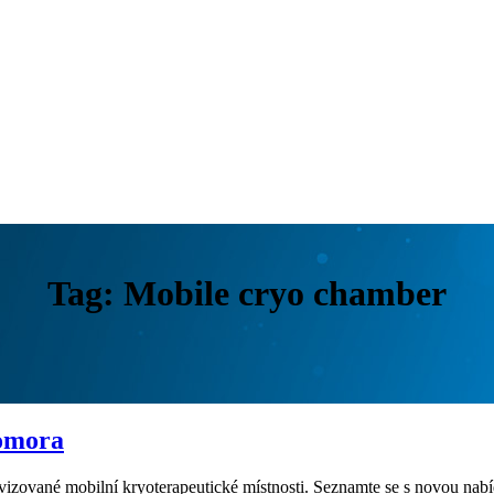
Tag: Mobile cryo chamber
komora
izované mobilní kryoterapeutické místnosti. Seznamte se s novou nab