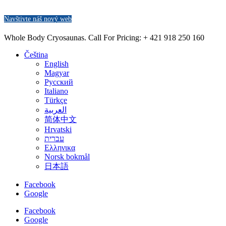
Navštivte náš nový web
Whole Body Cryosaunas. Call For Pricing:
+ 421 918 250 160
Čeština
English
Magyar
Русский
Italiano
Türkçe
العربية
简体中文
Hrvatski
עברית
Ελληνικα
Norsk bokmål
日本語
Facebook
Google
Facebook
Google