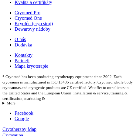
Kvalita a certifikáty
Cryomed Pro
Cryomed One
Kryofén (cryo stroj)
Dewarovy nádoby
O nás
Dodávka
Kontakty
Partneři
Mapa kryoterapie
* Cryomed has been producing cryotherapy equipment since 2002. Each
cryosauna is manufactured in ISO 13485 certified factory. Cryomed whole body
cryosaunas and cryogenic products are CE certified. We offer to our clients in
the United States and the European Union: installation & service, training &
certification, marketing &
More
Facebook
Google
Cryotherapy Map
Cryosauna