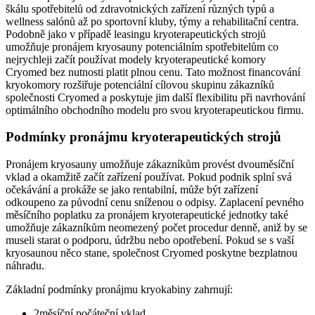
škálu spotřebitelů od zdravotnických zařízení různých typů a
wellness salónů až po sportovní kluby, týmy a rehabilitační centra.
Podobně jako v případě leasingu kryoterapeutických strojů
umožňuje pronájem kryosauny potenciálním spotřebitelům co
nejrychleji začít používat modely kryoterapeutické komory
Cryomed bez nutnosti platit plnou cenu. Tato možnost financování
kryokomory rozšiřuje potenciální cílovou skupinu zákazníků
společnosti Cryomed a poskytuje jim další flexibilitu při navrhování
optimálního obchodního modelu pro svou kryoterapeutickou firmu.
Podmínky pronájmu kryoterapeutických strojů
Pronájem kryosauny umožňuje zákazníkům provést dvouměsíční
vklad a okamžitě začít zařízení používat. Pokud podnik splní svá
očekávání a prokáže se jako rentabilní, může být zařízení
odkoupeno za původní cenu sníženou o odpisy. Zaplacení pevného
měsíčního poplatku za pronájem kryoterapeutické jednotky také
umožňuje zákazníkům neomezený počet procedur denně, aniž by se
museli starat o podporu, údržbu nebo opotřebení. Pokud se s vaší
kryosaunou něco stane, společnost Cryomed poskytne bezplatnou
náhradu.
Základní podmínky pronájmu kryokabiny zahrnují:
2měsíční počáteční vklad