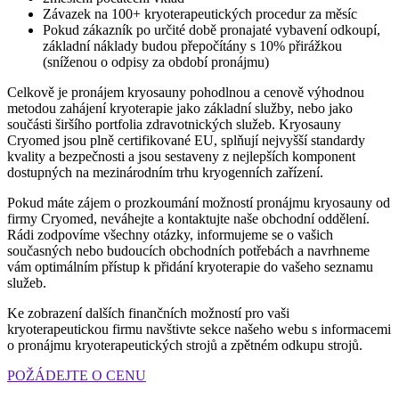
Závazek na 100+ kryoterapeutických procedur za měsíc
Pokud zákazník po určité době pronajaté vybavení odkoupí,
základní náklady budou přepočítány s 10% přirážkou
(sníženou o odpisy za období pronájmu)
Celkově je pronájem kryosauny pohodlnou a cenově výhodnou
metodou zahájení kryoterapie jako základní služby, nebo jako
součásti širšího portfolia zdravotnických služeb. Kryosauny
Cryomed jsou plně certifikované EU, splňují nejvyšší standardy
kvality a bezpečnosti a jsou sestaveny z nejlepších komponent
dostupných na mezinárodním trhu kryogenních zařízení.
Pokud máte zájem o prozkoumání možností pronájmu kryosauny od
firmy Cryomed, neváhejte a kontaktujte naše obchodní oddělení.
Rádi zodpovíme všechny otázky, informujeme se o vašich
současných nebo budoucích obchodních potřebách a navrhneme
vám optimálním přístup k přidání kryoterapie do vašeho seznamu
služeb.
Ke zobrazení dalších finančních možností pro vaši
kryoterapeutickou firmu navštivte sekce našeho webu s informacemi
o pronájmu kryoterapeutických strojů a zpětném odkupu strojů.
POŽÁDEJTE O CENU