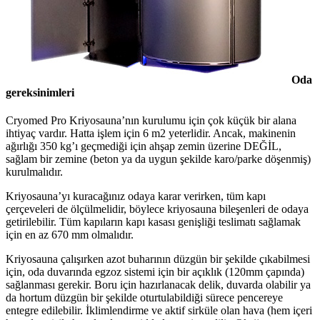
Oda
gereksinimleri
Cryomed Pro Kriyosauna’nın kurulumu için çok küçük bir alana
ihtiyaç vardır. Hatta işlem için 6 m2 yeterlidir. Ancak, makinenin
ağırlığı 350 kg’ı geçmediği için ahşap zemin üzerine DEĞİL,
sağlam bir zemine (beton ya da uygun şekilde karo/parke döşenmiş)
kurulmalıdır.
Kriyosauna’yı kuracağınız odaya karar verirken, tüm kapı
çerçeveleri de ölçülmelidir, böylece kriyosauna bileşenleri de odaya
getirilebilir. Tüm kapıların kapı kasası genişliği teslimatı sağlamak
için en az 670 mm olmalıdır.
Kriyosauna çalışırken azot buharının düzgün bir şekilde çıkabilmesi
için, oda duvarında egzoz sistemi için bir açıklık (120mm çapında)
sağlanması gerekir. Boru için hazırlanacak delik, duvarda olabilir ya
da hortum düzgün bir şekilde oturtulabildiği sürece pencereye
entegre edilebilir. İklimlendirme ve aktif sirküle olan hava (hem içeri