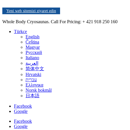
Yeni web sitemizi ziyaret edin
Whole Body Cryosaunas. Call For Pricing:
+ 421 918 250 160
Türkçe
English
Čeština
Magyar
Русский
Italiano
العربية
简体中文
Hrvatski
עברית
Ελληνικα
Norsk bokmål
日本語
Facebook
Google
Facebook
Google