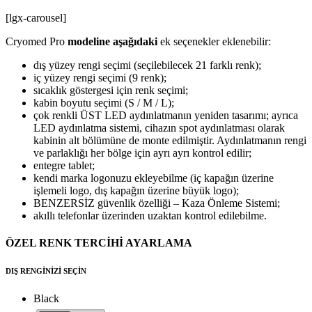
[lgx-carousel]
Cryomed Pro
modeline aşağıdaki
ek seçenekler eklenebilir:
dış yüzey rengi seçimi (seçilebilecek 21 farklı renk);
iç yüzey rengi seçimi (9 renk);
sıcaklık göstergesi için renk seçimi;
kabin boyutu seçimi (S / M / L);
çok renkli ÜST LED aydınlatmanın yeniden tasarımı; ayrıca
LED aydınlatma sistemi, cihazın spot aydınlatması olarak
kabinin alt bölümüne de monte edilmiştir. Aydınlatmanın rengi
ve parlaklığı her bölge için ayrı ayrı kontrol edilir;
entegre tablet;
kendi marka logonuzu ekleyebilme (iç kapağın üzerine
işlemeli logo, dış kapağın üzerine büyük logo);
BENZERSİZ güvenlik özelliği – Kaza Önleme Sistemi;
akıllı telefonlar üzerinden uzaktan kontrol edilebilme.
ÖZEL RENK TERCİHİ AYARLAMA
DIŞ RENGİNİZİ SEÇİN
Black