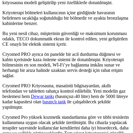
kriyosauna modeli geliştirilip yeni özelliklerle donatılmıştır.
Kriyoterapi bölmeleri kullanıcının içine girdiğinde havasının
belirlenen sıcaklığa soğutulduğu bir bölmedir ve ayakta bronzlaşma
kabinlerine benzer.
Bu yeni nesil cihaz, müşterinin güvenliği ve maksimum korunması
odaklı, TECO dokunmatik ekran ile kontrol edilen, yeni geliştirilen
CE onaylı bir elektik sistemi içerir.
Cryomed PRO ayrıca ön panelde bir acil durdurma düğmesi ve
kabin içerisinde kaza önleme sistemi ile donatılmıştır. Kriyoterapi
bölmesinin en son modeli, Wİ-Fi’ye bağlanma imkânı sunar ve
herhangi bir arıza halinde uzaktan servis desteği için rahat erişim
sağlar.
Cryomed PRO Kriyosauna, masaüstü bilgisayardan, akıllı
telefondan ve tabletten rahatça kontrol edilebilir. Yeni modelin gaz
beslemesi hem
Dewar tankı
(basınçsız-40 litre) hem de 5000 litreye
kadar kapasitesi olan
basınçlı tank
ile çalışabilecek şekilde
yapılmıştır.
Cryomed Pro yüksek kozmetik standartlarına göre ve tıbbi tesislerin
kullanımına uygun olacak şekilde üretilmiştir. Bu cihazla yapılacak
terapiler sayesinde kullanıcılar kendilerini daha iyi hissedecek, daha