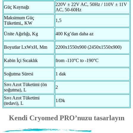
220V ± 22V AC, 50Hz / 110V ± 11V
Güç Kaynağı
AC, 50-60Hz
Maksimum Güç
1,5
Tüketimi,, KW
Ünite Ağırlığı, Kg
400 Kg’dan daha az
Boyutlar LxWxH, Mm
2200х1550х900 (2450х1550х900)
Kabin İçi Sıcaklık
from -110°C to -190°C
Soğutma Süresi
1 dak
Sıvı Azot Tüketimi (ön
2
soğutma), L
Sıvı Azot Tüketimi
1/Dk
(tedavi), L
Kendi Cryomed PRO’nuzu tasarlayın