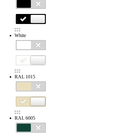
White
RAL 1015
RAL 6005