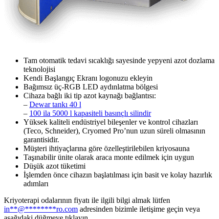
Tam otomatik tedavi sıcaklığı sayesinde yepyeni azot dozlama
teknolojisi
Kendi Başlangıç Ekranı logonuzu ekleyin
Bağımsız üç-RGB LED aydınlatma bölgesi
Cihaza bağlı iki tip azot kaynağı bağlantısı:
–
Dewar tankı 40 l
–
100 ila 5000 l kapasiteli basınçlı silindir
Yüksek kaliteli endüstriyel bileşenler ve kontrol cihazları
(Teco, Schneider), Cryomed Pro’nun uzun süreli olmasının
garantisidir.
Müşteri ihtiyaçlarına göre özelleştirilebilen kriyosauna
Taşınabilir ünite olarak araca monte edilmek için uygun
Düşük azot tüketimi
İşlemden önce cihazın başlatılması için basit ve kolay hazırlık
adımları
Kriyoterapi odalarının fiyatı ile ilgili bilgi almak lütfen
in
**
@
********
ro.com
adresinden bizimle iletişime geçin veya
aşağıdaki düğmeye tıklayın