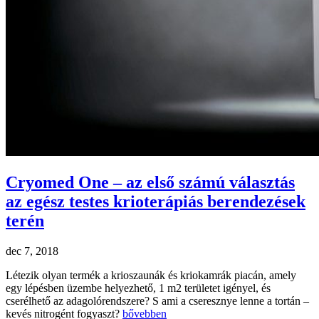
Cryomed One – az első számú választás
az egész testes krioterápiás berendezések
terén
dec 7, 2018
Létezik olyan termék a krioszaunák és kriokamrák piacán, amely
egy lépésben üzembe helyezhető, 1 m2 területet igényel, és
cserélhető az adagolórendszere? S ami a cseresznye lenne a tortán –
kevés nitrogént fogyaszt?
bővebben