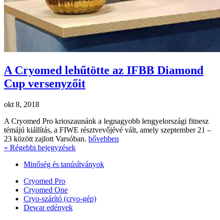
A Cryomed lehűtötte az IFBB Diamond
Cup versenyzőit
okt 8, 2018
A Cryomed Pro krioszaunánk a legnagyobb lengyelországi fitnesz
témájú kiállítás, a FIWE résztvevőjévé vált, amely szeptember 21 –
23 között zajlott Varsóban.
bővebben
« Régebbi bejegyzések
Minőség és tanúsítványok
Cryomed Pro
Cryomed One
Cryo-szárító (cryo-gép)
Dewar edények