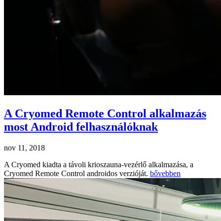
A Cryomed Remote Control alkalmazás
most Android felhasználóknak
nov 11, 2018
A Cryomed kiadta a távoli krioszauna-vezérlő alkalmazása, a
Cryomed Remote Control androidos verzióját.
bővebben