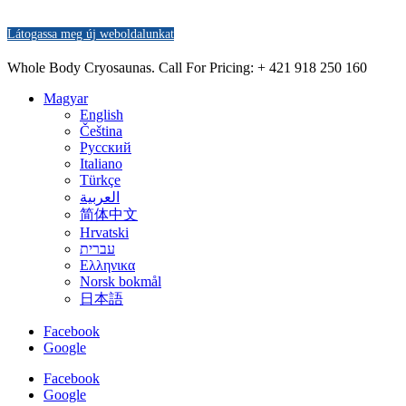
Látogassa meg új weboldalunkat
Whole Body Cryosaunas. Call For Pricing:
+ 421 918 250 160
Magyar
English
Čeština
Русский
Italiano
Türkçe
العربية
简体中文
Hrvatski
עברית
Ελληνικα
Norsk bokmål
日本語
Facebook
Google
Facebook
Google