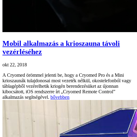
Mobil alkalmazás a krioszauna távoli
vezérléséhez
okt 22, 2018
A Cryomed örömmel jelenti be, hogy a Cryomed Pro és a Mini
krioszaunák tulajdonosai most vezeték nélkül, okostelefonból vagy
táblagépből vezérelhetik kriogén berendezésüket az újonnan
kibocsátott, iOS rendszerre írt „Cryomed Remote Control”
alkalmazás segítségével.
bővebben