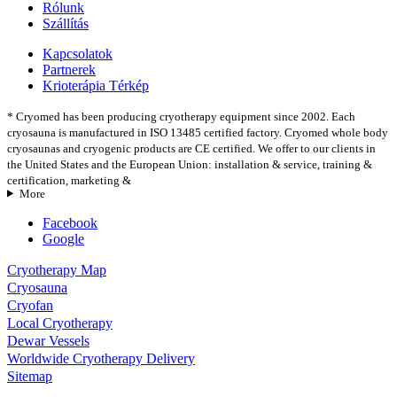
Rólunk
Szállítás
Kapcsolatok
Partnerek
Krioterápia Térkép
* Cryomed has been producing cryotherapy equipment since 2002. Each
cryosauna is manufactured in ISO 13485 certified factory. Cryomed whole body
cryosaunas and cryogenic products are CE certified. We offer to our clients in
the United States and the European Union: installation & service, training &
certification, marketing &
More
Facebook
Google
Cryotherapy Map
Cryosauna
Cryofan
Local Cryotherapy
Dewar Vessels
Worldwide Cryotherapy Delivery
Sitemap