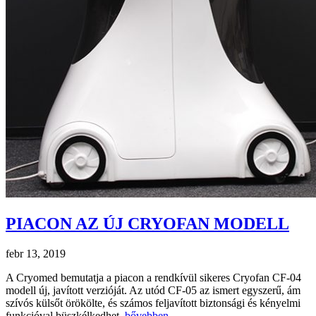
PIACON AZ ÚJ CRYOFAN MODELL
febr 13, 2019
A Cryomed bemutatja a piacon a rendkívül sikeres Cryofan CF-04
modell új, javított verzióját. Az utód CF-05 az ismert egyszerű, ám
szívós külsőt örökölte, és számos feljavított biztonsági és kényelmi
funkcióval büszkélkedhet.
bővebben