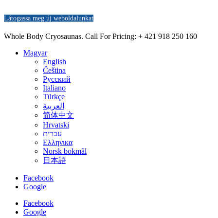
Látogassa meg új weboldalunkat
Whole Body Cryosaunas. Call For Pricing:
+ 421 918 250 160
Magyar
English
Čeština
Русский
Italiano
Türkçe
العربية
简体中文
Hrvatski
עברית
Ελληνικα
Norsk bokmål
日本語
Facebook
Google
Facebook
Google