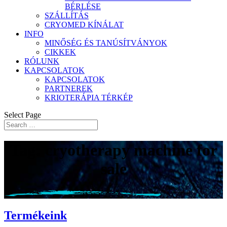
BÉRLÉSE
SZÁLLÍTÁS
CRYOMED KÍNÁLAT
INFO
MINŐSÉG ÉS TANÚSÍTVÁNYOK
CIKKEK
RÓLUNK
KAPCSOLATOK
KAPCSOLATOK
PARTNEREK
KRIOTERÁPIA TÉRKÉP
Select Page
Tag: cryotherapy machine for
sale
Termékeink