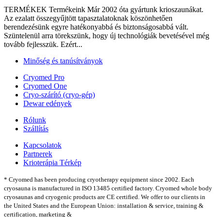
TERMÉKEK Termékeink Már 2002 óta gyártunk krioszaunákat.
Az ezalatt összegyűjtött tapasztalatoknak köszönhetően
berendezésünk egyre hatékonyabbá és biztonságosabbá vált.
Szüntelenül arra törekszünk, hogy új technológiák bevetésével még
tovább fejlesszük. Ezért...
Minőség és tanúsítványok
Cryomed Pro
Cryomed One
Cryo-szárító (cryo-gép)
Dewar edények
Rólunk
Szállítás
Kapcsolatok
Partnerek
Krioterápia Térkép
* Cryomed has been producing cryotherapy equipment since 2002. Each
cryosauna is manufactured in ISO 13485 certified factory. Cryomed whole body
cryosaunas and cryogenic products are CE certified. We offer to our clients in
the United States and the European Union: installation & service, training &
certification, marketing &