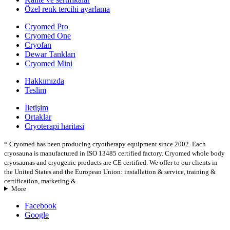
Özel renk tercihi ayarlama
Cryomed Pro
Cryomed One
Cryofan
Dewar Tankları
Cryomed Mini
Hakkımızda
Teslim
İletişim
Ortaklar
Cryoterapi haritasi
* Cryomed has been producing cryotherapy equipment since 2002. Each
cryosauna is manufactured in ISO 13485 certified factory. Cryomed whole body
cryosaunas and cryogenic products are CE certified. We offer to our clients in
the United States and the European Union: installation & service, training &
certification, marketing &
More
Facebook
Google