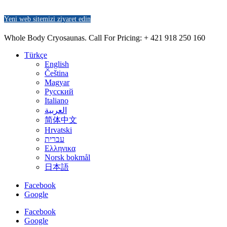
Yeni web sitemizi ziyaret edin
Whole Body Cryosaunas. Call For Pricing:
+ 421 918 250 160
Türkçe
English
Čeština
Magyar
Русский
Italiano
العربية
简体中文
Hrvatski
עברית
Ελληνικα
Norsk bokmål
日本語
Facebook
Google
Facebook
Google