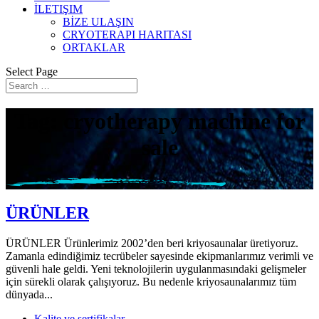
İLETIŞIM
BİZE ULAŞIN
CRYOTERAPI HARITASI
ORTAKLAR
Select Page
Tag: cryotherapy machine for
sale
ÜRÜNLER
ÜRÜNLER Ürünlerimiz 2002’den beri kriyosaunalar üretiyoruz.
Zamanla edindiğimiz tecrübeler sayesinde ekipmanlarımız verimli ve
güvenli hale geldi. Yeni teknolojilerin uygulanmasındaki gelişmeler
için sürekli olarak çalışıyoruz. Bu nedenle kriyosaunalarımız tüm
dünyada...
Kalite ve sertifikalar