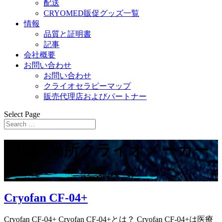
配送
CRYOMED販促グッズ一覧
情報
品質と証明書
記事
会社概要
お問い合わせ
お問い合わせ
クライオセラピーマップ
販売代理店およびパートナー
Select Page
Tag: 局所クライオメーカー
Cryofan CF-04+
Cryofan CF-04+ Cryofan CF-04+とは？ Cryofan CF-04+は医療