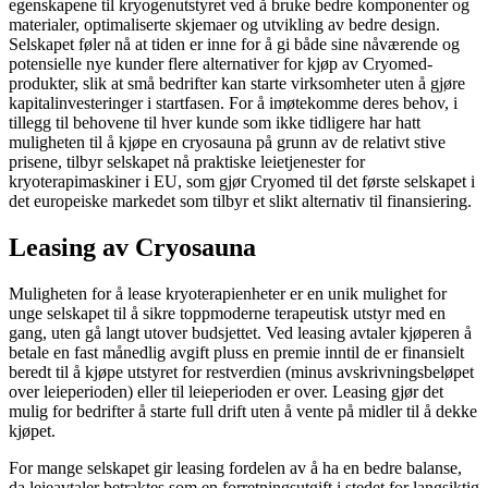
egenskapene til kryogenutstyret ved å bruke bedre komponenter og
materialer, optimaliserte skjemaer og utvikling av bedre design.
Selskapet føler nå at tiden er inne for å gi både sine nåværende og
potensielle nye kunder flere alternativer for kjøp av Cryomed-
produkter, slik at små bedrifter kan starte virksomheter uten å gjøre
kapitalinvesteringer i startfasen. For å imøtekomme deres behov, i
tillegg til behovene til hver kunde som ikke tidligere har hatt
muligheten til å kjøpe en cryosauna på grunn av de relativt stive
prisene, tilbyr selskapet nå praktiske leietjenester for
kryoterapimaskiner i EU, som gjør Cryomed til det første selskapet i
det europeiske markedet som tilbyr et slikt alternativ til finansiering.
Leasing av Cryosauna
Muligheten for å lease kryoterapienheter er en unik mulighet for
unge selskapet til å sikre toppmoderne terapeutisk utstyr med en
gang, uten gå langt utover budsjettet. Ved leasing avtaler kjøperen å
betale en fast månedlig avgift pluss en premie inntil de er finansielt
beredt til å kjøpe utstyret for restverdien (minus avskrivningsbeløpet
over leieperioden) eller til leieperioden er over. Leasing gjør det
mulig for bedrifter å starte full drift uten å vente på midler til å dekke
kjøpet.
For mange selskapet gir leasing fordelen av å ha en bedre balanse,
da leieavtaler betraktes som en forretningsutgift i stedet for langsiktig