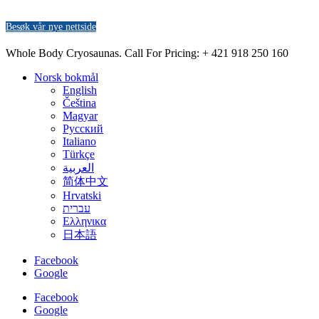
Besøk vår nye nettside
Whole Body Cryosaunas. Call For Pricing:
+ 421 918 250 160
Norsk bokmål
English
Čeština
Magyar
Русский
Italiano
Türkçe
العربية
简体中文
Hrvatski
עברית
Ελληνικα
日本語
Facebook
Google
Facebook
Google