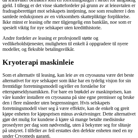
gjeld. I tillegg er det visse skattefordeler på grunn av at leieavtalen er
fradragsberettiget mot selskapets inntjening, noe som resulterer i den
samlede reduksjonen av en virksomhets skattepliktige forpliktelse.
Ikke minst er leasing ofte mer tilgjengelig enn banklån, noe som er
spesielt viktig for nye selskaper uten kreditthistorie.
Andre fordeler av leasing er profesjonell støtte og
vedlikeholdstjenester, muligheten til enkelt å oppgradere til nyere
modeller, og fleksible betalingsvilkår.
Kryoterapi maskinleie
Som et alternativ til leasing, kan leie av en cryosauna være det beste
alternativet for nye selskaper som ikke har en tydelig visjon for sin
fremtidige forretningsmodell og/eller en forståelse for
etterspørseldynamikken. For bare en brøkdel av maskinprisen, kan
våre kunder installere en cryosauna på sine egne premisser og bruke
den i flere måneder uten begrensninger. Hvis selskapets
forretningsmodell viser seg å være effektiv, kan de enkelt og greit
kjøpe enheten for kjøpsprisen minus avskrivninger. Dette alternativet
gjør det mulig for kundene å kjøre så mange betalte medisinske
prosedyrer per dag som nødvendig, uten å bekymre seg for slitasje
på utstyret. I tilfeller av feil erstattes den defekte enheten med en ny
under Cryomeds garanti.