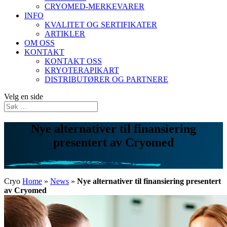
CRYOMED-MERKEVARER
INFO
KVALITET OG SERTIFIKATER
ARTIKLER
OM OSS
KONTAKT
KONTAKT OSS
KRYOTERAPIKART
DISTRIBUTØRER OG PARTNERE
Velg en side
Nye alternativer til finansiering
presentert av Cryomed
Cryo
Home
»
News
»
Nye alternativer til finansiering presentert
av Cryomed