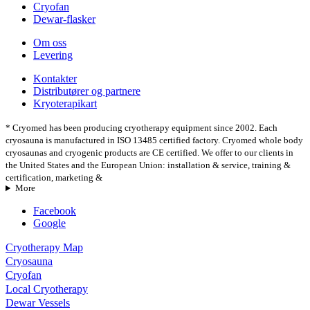
Cryofan
Dewar-flasker
Om oss
Levering
Kontakter
Distributører og partnere
Kryoterapikart
* Cryomed has been producing cryotherapy equipment since 2002. Each
cryosauna is manufactured in ISO 13485 certified factory. Cryomed whole body
cryosaunas and cryogenic products are CE certified. We offer to our clients in
the United States and the European Union: installation & service, training &
certification, marketing &
More
Facebook
Google
Cryotherapy Map
Cryosauna
Cryofan
Local Cryotherapy
Dewar Vessels