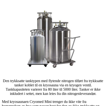
Den trykksatte tanktypen med flytende nitrogen tilført fra trykksatte
tanker koblet til en kryosauna via en kryogen ventil.
Tankkapasiteten varierer fra 80 liter til 5000 liter. Tanker er ikke
inkludert i settet, men kan leies fra din nitrogenleverandør.
Med kryosaunaen Cryomed Mini trenger du ikke vite fra
begynnelsen av hva som passer best for deg av ikke-trykksatte og