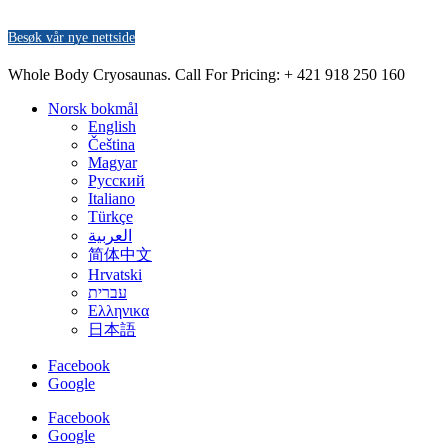
Besøk vår nye nettside
Whole Body Cryosaunas. Call For Pricing:
+ 421 918 250 160
Norsk bokmål
English
Čeština
Magyar
Русский
Italiano
Türkçe
العربية
简体中文
Hrvatski
עברית
Ελληνικα
日本語
Facebook
Google
Facebook
Google