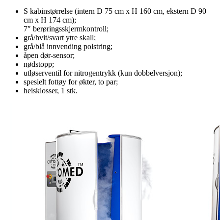
S kabinstørrelse (intern D 75 cm x H 160 cm, ekstern D 90
cm x H 174 cm);
7″ berøringsskjermkontroll;
grå/hvit/svart ytre skall;
grå/blå innvending polstring;
åpen dør-sensor;
nødstopp;
utløserventil for nitrogentrykk (kun dobbelversjon);
spesielt fottøy for økter, to par;
heisklosser, 1 stk.