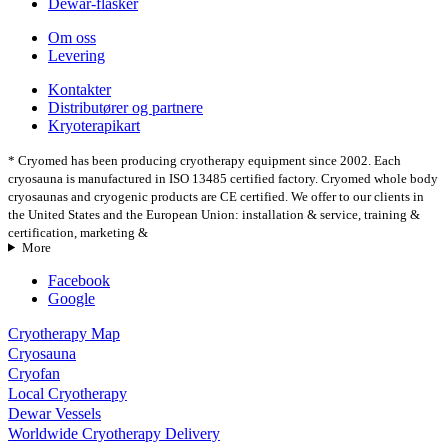
Dewar-flasker
Om oss
Levering
Kontakter
Distributører og partnere
Kryoterapikart
* Cryomed has been producing cryotherapy equipment since 2002. Each
cryosauna is manufactured in ISO 13485 certified factory. Cryomed whole body
cryosaunas and cryogenic products are CE certified. We offer to our clients in
the United States and the European Union: installation & service, training &
certification, marketing &
More
Facebook
Google
Cryotherapy Map
Cryosauna
Cryofan
Local Cryotherapy
Dewar Vessels
Worldwide Cryotherapy Delivery