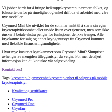
Vi jobber hardt for å bringe helkroppskryoterapi nærmere folket, og
fokuserte derfor på rimelighet og enkel drift da vi arbeidet med våre
nye modeller.
Cryomed Mini ble utviklet for de som har tenkt til å starte sin egen
kryoterapivirksomhet eller utvide listen over tjenester, men som ikke
ønsker å betale ekstra penger for funksjoner de ikke trenger. Alle
kryokamre for salg og annet kryogenutstyr fra Cryomed kommer
med fleksible finansieringsmuligheter.
Hvor mye koster et kyrokammer som Cryomed Mini? Sluttprisen
avhenger av mengden tilleggsutstyr du velger. For mer detaljert
informasjon kan du kontakte vår salgsavdeling.
Kontakt oss!
Tags:
kryoterapi hjemmeenhet
kryoterapienhet til salg
pris på mobilt
kryoterapiutstyr
Kvalitet og sertifikater
Cryomed Pro
Cryomed One
Cryofan