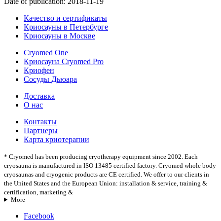
Date of publication:
2018-11-19
Качество и сертификаты
Криосауны в Петербурге
Криосауны в Москве
Cryomed One
Криосауна Cryomed Pro
Криофен
Сосуды Дьюара
Доставка
О нас
Контакты
Партнеры
Карта криотерапии
* Cryomed has been producing cryotherapy equipment since 2002. Each
cryosauna is manufactured in ISO 13485 certified factory. Cryomed whole body
cryosaunas and cryogenic products are CE certified. We offer to our clients in
the United States and the European Union: installation & service, training &
certification, marketing &
More
Facebook