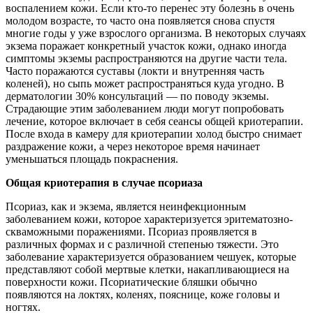
воспалением кожи. Если кто-то перенес эту болезнь в очень
молодом возрасте, то часто она появляется снова спустя
многие годы у уже взрослого организма. В некоторых случаях
экзема поражает конкретный участок кожи, однако иногда
симптомы экземы распространяются на другие части тела.
Часто поражаются суставы (локти и внутренняя часть
коленей), но сыпь может распространяться куда угодно. В
дерматологии 30% консультаций — по поводу экземы.
Страдающие этим заболеванием люди могут попробовать
лечение, которое включает в себя сеансы общей криотерапии.
После входа в камеру для криотерапии холод быстро снимает
раздражение кожи, а через некоторое время начинает
уменьшаться площадь покраснения.
Общая криотерапия в случае псориаза
Псориаз, как и экзема, является неинфекционным
заболеванием кожи, которое характеризуется эритематозно-
скваможными поражениями. Псориаз проявляется в
различных формах и с различной степенью тяжести. Это
заболевание характеризуется образованием чешуек, которые
представляют собой мертвые клетки, накапливающиеся на
поверхности кожи. Псориатические бляшки обычно
появляются на локтях, коленях, пояснице, коже головы и
ногтях.