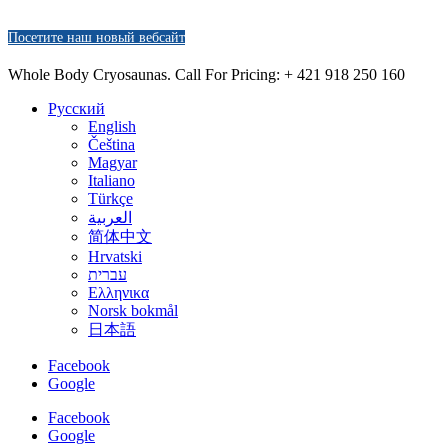
Посетите наш новый вебсайт
Whole Body Cryosaunas. Call For Pricing:
+ 421 918 250 160
Русский
English
Čeština
Magyar
Italiano
Türkçe
العربية
简体中文
Hrvatski
עברית
Ελληνικα
Norsk bokmål
日本語
Facebook
Google
Facebook
Google